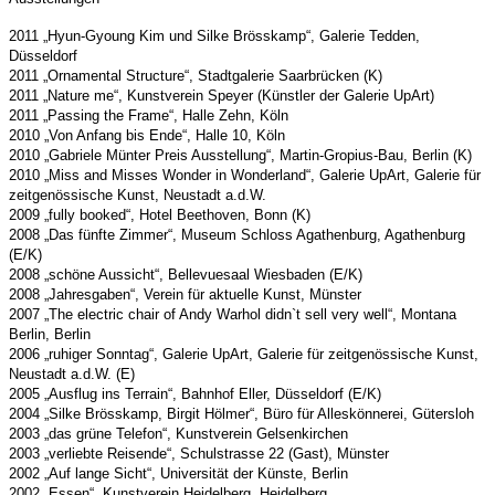
2011 „Hyun-Gyoung Kim und Silke Brösskamp“, Galerie Tedden,
Düsseldorf
2011 „Ornamental Structure“, Stadtgalerie Saarbrücken (K)
2011 „Nature me“, Kunstverein Speyer (Künstler der Galerie UpArt)
2011 „Passing the Frame“, Halle Zehn, Köln
2010 „Von Anfang bis Ende“, Halle 10, Köln
2010 „Gabriele Münter Preis Ausstellung“, Martin-Gropius-Bau, Berlin (K)
2010 „Miss and Misses Wonder in Wonderland“, Galerie UpArt, Galerie für
zeitgenössische Kunst, Neustadt a.d.W.
2009 „fully booked“, Hotel Beethoven, Bonn (K)
2008 „Das fünfte Zimmer“, Museum Schloss Agathenburg, Agathenburg
(E/K)
2008 „schöne Aussicht“, Bellevuesaal Wiesbaden (E/K)
2008 „Jahresgaben“, Verein für aktuelle Kunst, Münster
2007 „The electric chair of Andy Warhol didn`t sell very well“, Montana
Berlin, Berlin
2006 „ruhiger Sonntag“, Galerie UpArt, Galerie für zeitgenössische Kunst,
Neustadt a.d.W. (E)
2005 „Ausflug ins Terrain“, Bahnhof Eller, Düsseldorf (E/K)
2004 „Silke Brösskamp, Birgit Hölmer“, Büro für Alleskönnerei, Gütersloh
2003 „das grüne Telefon“, Kunstverein Gelsenkirchen
2003 „verliebte Reisende“, Schulstrasse 22 (Gast), Münster
2002 „Auf lange Sicht“, Universität der Künste, Berlin
2002 „Essen“, Kunstverein Heidelberg, Heidelberg