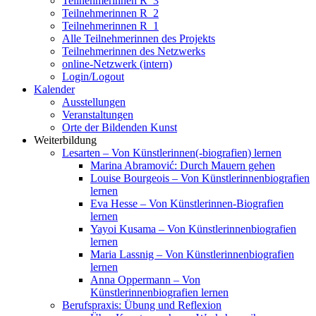
Teilnehmerinnen R_3
Teilnehmerinnen R_2
Teilnehmerinnen R_1
Alle Teilnehmerinnen des Projekts
Teilnehmerinnen des Netzwerks
online-Netzwerk (intern)
Login/Logout
Kalender
Ausstellungen
Veranstaltungen
Orte der Bildenden Kunst
Weiterbildung
Lesarten – Von Künstlerinnen(-biografien) lernen
Marina Abramović: Durch Mauern gehen
Louise Bourgeois – Von Künstlerinnenbiografien
lernen
Eva Hesse – Von Künstlerinnen-Biografien
lernen
Yayoi Kusama – Von Künstlerinnenbiografien
lernen
Maria Lassnig – Von Künstlerinnenbiografien
lernen
Anna Oppermann – Von
Künstlerinnenbiografien lernen
Berufspraxis: Übung und Reflexion