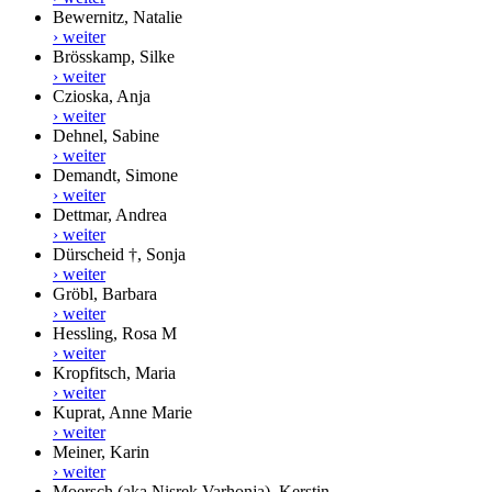
Bewernitz, Natalie
› weiter
Brösskamp, Silke
› weiter
Czioska, Anja
› weiter
Dehnel, Sabine
› weiter
Demandt, Simone
› weiter
Dettmar, Andrea
› weiter
Dürscheid †, Sonja
› weiter
Gröbl, Barbara
› weiter
Hessling, Rosa M
› weiter
Kropfitsch, Maria
› weiter
Kuprat, Anne Marie
› weiter
Meiner, Karin
› weiter
Moersch (aka Nisrek Varhonja), Kerstin