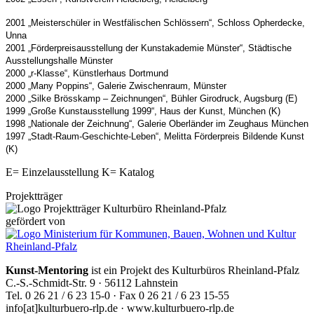
2001 „Meisterschüler in Westfälischen Schlössern“, Schloss Opherdecke,
Unna
2001 „Förderpreisausstellung der Kunstakademie Münster“, Städtische
Ausstellungshalle Münster
2000 „r-Klasse“, Künstlerhaus Dortmund
2000 „Many Poppins“, Galerie Zwischenraum, Münster
2000 „Silke Brösskamp – Zeichnungen“, Bühler Girodruck, Augsburg (E)
1999 „Große Kunstausstellung 1999“, Haus der Kunst, München (K)
1998 „Nationale der Zeichnung“, Galerie Oberländer im Zeughaus München
1997 „Stadt-Raum-Geschichte-Leben“, Melitta Förderpreis Bildende Kunst
(K)
E= Einzelausstellung K= Katalog
Projektträger
gefördert von
Kunst-Mentoring
ist ein Projekt des Kulturbüros Rheinland-Pfalz
C.-S.-Schmidt-Str. 9 · 56112 Lahnstein
Tel. 0 26 21 / 6 23 15-0 · Fax 0 26 21 / 6 23 15-55
info[at]kulturbuero-rlp.de · www.kulturbuero-rlp.de