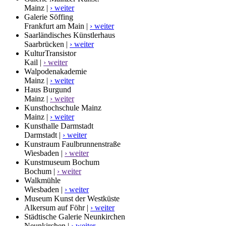
Mainz |
› weiter
Galerie Söffing
Frankfurt am Main |
› weiter
Saarländisches Künstlerhaus
Saarbrücken |
› weiter
KulturTransistor
Kail |
› weiter
Walpodenakademie
Mainz |
› weiter
Haus Burgund
Mainz |
› weiter
Kunsthochschule Mainz
Mainz |
› weiter
Kunsthalle Darmstadt
Darmstadt |
› weiter
Kunstraum Faulbrunnenstraße
Wiesbaden |
› weiter
Kunstmuseum Bochum
Bochum |
› weiter
Walkmühle
Wiesbaden |
› weiter
Museum Kunst der Westküste
Alkersum auf Föhr |
› weiter
Städtische Galerie Neunkirchen
Neunkirchen |
› weiter