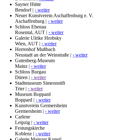
Sayner Hütte
Bendorf |
› weiter
Neuer Kunstverein Aschaffenburg e. V.
Aschaffenburg |
› weiter
Schloss Ebenau
Rosental, AUT |
› weiter
Galerie Ulrike Hrobsky
Wien, AUT |
› weiter
Herrenhof Mußbach
Neustadt an der Weinstraße |
› weiter
Gutenberg-Museum
Mainz |
› weiter
Schloss Burgau
Düren |
› weiter
Stadtmuseum Simeonstift
Trier |
› weiter
Museum Boppard
Boppard |
› weiter
Kunstverein Germersheim
Germersheim |
› weiter
Carlene
Leipzig |
› weiter
Festungskirche
Koblenz |
› weiter
Galerie Mainzer Kunst!