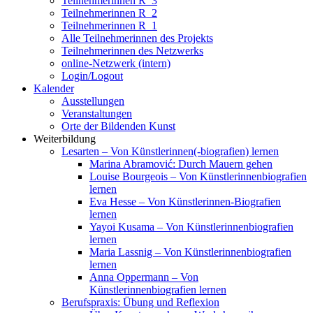
Teilnehmerinnen R_3
Teilnehmerinnen R_2
Teilnehmerinnen R_1
Alle Teilnehmerinnen des Projekts
Teilnehmerinnen des Netzwerks
online-Netzwerk (intern)
Login/Logout
Kalender
Ausstellungen
Veranstaltungen
Orte der Bildenden Kunst
Weiterbildung
Lesarten – Von Künstlerinnen(-biografien) lernen
Marina Abramović: Durch Mauern gehen
Louise Bourgeois – Von Künstlerinnenbiografien
lernen
Eva Hesse – Von Künstlerinnen-Biografien
lernen
Yayoi Kusama – Von Künstlerinnenbiografien
lernen
Maria Lassnig – Von Künstlerinnenbiografien
lernen
Anna Oppermann – Von
Künstlerinnenbiografien lernen
Berufspraxis: Übung und Reflexion