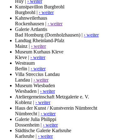
Huy |
› weiter
Kunstpavillon Burgbrohl
Burgbrohl |
› weiter
Kahnweilerhaus
Rockenhausen |
› weiter
Galerie Artlantis
Bad Homburg (Dornholzhausen) |
› weiter
Landtag Rheinland-Pfalz
Mainz |
› weiter
Museum Kurhaus Kleve
Kleve |
› weiter
Westraum
Berlin |
› weiter
Villa Streccius Landau
Landau |
› weiter
Museum Wiesbaden
Wiesbaden |
› weiter
Ateliergemeinschaft Metzgalerie e. V.
Koblenz |
› weiter
Haus der Kunst / Kunstverein Nümbrecht
Nümbrecht |
› weiter
Galerie Julia Philippi
Dossenheim |
› weiter
Städtische Galerie Karlsruhe
Karlsruhe |
› weiter