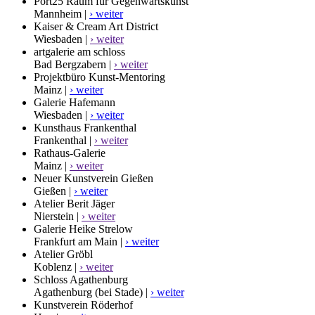
Port25 Raum für Gegenwartskunst
Mannheim |
› weiter
Kaiser & Cream Art District
Wiesbaden |
› weiter
artgalerie am schloss
Bad Bergzabern |
› weiter
Projektbüro Kunst-Mentoring
Mainz |
› weiter
Galerie Hafemann
Wiesbaden |
› weiter
Kunsthaus Frankenthal
Frankenthal |
› weiter
Rathaus-Galerie
Mainz |
› weiter
Neuer Kunstverein Gießen
Gießen |
› weiter
Atelier Berit Jäger
Nierstein |
› weiter
Galerie Heike Strelow
Frankfurt am Main |
› weiter
Atelier Gröbl
Koblenz |
› weiter
Schloss Agathenburg
Agathenburg (bei Stade) |
› weiter
Kunstverein Röderhof