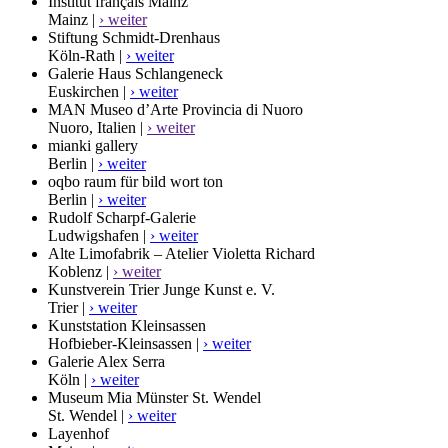
Institut français Mainz
Mainz |
› weiter
Stiftung Schmidt-Drenhaus
Köln-Rath |
› weiter
Galerie Haus Schlangeneck
Euskirchen |
› weiter
MAN Museo d’Arte Provincia di Nuoro
Nuoro, Italien |
› weiter
mianki gallery
Berlin |
› weiter
oqbo raum für bild wort ton
Berlin |
› weiter
Rudolf Scharpf-Galerie
Ludwigshafen |
› weiter
Alte Limofabrik – Atelier Violetta Richard
Koblenz |
› weiter
Kunstverein Trier Junge Kunst e. V.
Trier |
› weiter
Kunststation Kleinsassen
Hofbieber-Kleinsassen |
› weiter
Galerie Alex Serra
Köln |
› weiter
Museum Mia Münster St. Wendel
St. Wendel |
› weiter
Layenhof