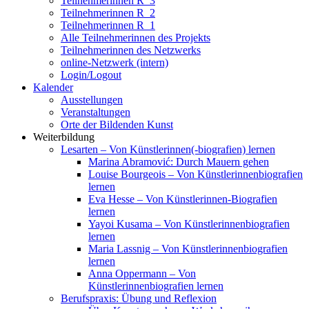
Teilnehmerinnen R_3
Teilnehmerinnen R_2
Teilnehmerinnen R_1
Alle Teilnehmerinnen des Projekts
Teilnehmerinnen des Netzwerks
online-Netzwerk (intern)
Login/Logout
Kalender
Ausstellungen
Veranstaltungen
Orte der Bildenden Kunst
Weiterbildung
Lesarten – Von Künstlerinnen(-biografien) lernen
Marina Abramović: Durch Mauern gehen
Louise Bourgeois – Von Künstlerinnenbiografien
lernen
Eva Hesse – Von Künstlerinnen-Biografien
lernen
Yayoi Kusama – Von Künstlerinnenbiografien
lernen
Maria Lassnig – Von Künstlerinnenbiografien
lernen
Anna Oppermann – Von
Künstlerinnenbiografien lernen
Berufspraxis: Übung und Reflexion