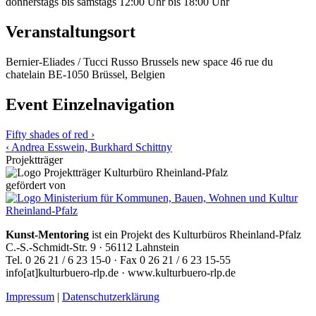
donnerstags bis samstags 12:00 Uhr bis 18:00 Uhr
Veranstaltungsort
Bernier-Eliades / Tucci Russo
Brussels new space
46 rue du
chatelain
BE-1050 Brüssel, Belgien
Event Einzelnavigation
Fifty shades of red ›
‹ Andrea Esswein, Burkhard Schittny
Projektträger
gefördert von
Kunst-Mentoring
ist ein Projekt des Kulturbüros Rheinland-Pfalz
C.-S.-Schmidt-Str. 9 · 56112 Lahnstein
Tel. 0 26 21 / 6 23 15-0 · Fax 0 26 21 / 6 23 15-55
info[at]kulturbuero-rlp.de · www.kulturbuero-rlp.de
Impressum
|
Datenschutzerklärung