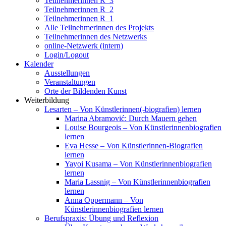
Teilnehmerinnen R_3
Teilnehmerinnen R_2
Teilnehmerinnen R_1
Alle Teilnehmerinnen des Projekts
Teilnehmerinnen des Netzwerks
online-Netzwerk (intern)
Login/Logout
Kalender
Ausstellungen
Veranstaltungen
Orte der Bildenden Kunst
Weiterbildung
Lesarten – Von Künstlerinnen(-biografien) lernen
Marina Abramović: Durch Mauern gehen
Louise Bourgeois – Von Künstlerinnenbiografien
lernen
Eva Hesse – Von Künstlerinnen-Biografien
lernen
Yayoi Kusama – Von Künstlerinnenbiografien
lernen
Maria Lassnig – Von Künstlerinnenbiografien
lernen
Anna Oppermann – Von
Künstlerinnenbiografien lernen
Berufspraxis: Übung und Reflexion