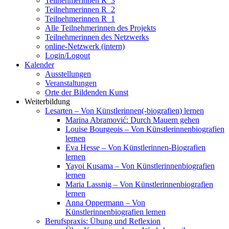
Teilnehmerinnen R_3
Teilnehmerinnen R_2
Teilnehmerinnen R_1
Alle Teilnehmerinnen des Projekts
Teilnehmerinnen des Netzwerks
online-Netzwerk (intern)
Login/Logout
Kalender
Ausstellungen
Veranstaltungen
Orte der Bildenden Kunst
Weiterbildung
Lesarten – Von Künstlerinnen(-biografien) lernen
Marina Abramović: Durch Mauern gehen
Louise Bourgeois – Von Künstlerinnenbiografien
lernen
Eva Hesse – Von Künstlerinnen-Biografien
lernen
Yayoi Kusama – Von Künstlerinnenbiografien
lernen
Maria Lassnig – Von Künstlerinnenbiografien
lernen
Anna Oppermann – Von
Künstlerinnenbiografien lernen
Berufspraxis: Übung und Reflexion