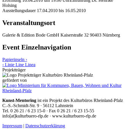
Eröffnung
16.04.2010
um
19:00
Uhr
Einführung
Dr. Henrike
Holsing
Ausstellungsdauer
17.04.2010
bis
16.05.2010
Veranstaltungsort
Galerie & Edition Bode GmbH
Kaiserstraße 32
90403 Nürnberg
Event Einzelnavigation
Papierinseln ›
‹ Linie Line Linea
Projektträger
gefördert von
Kunst-Mentoring
ist ein Projekt des Kulturbüros Rheinland-Pfalz
C.-S.-Schmidt-Str. 9 · 56112 Lahnstein
Tel. 0 26 21 / 6 23 15-0 · Fax 0 26 21 / 6 23 15-55
info[at]kulturbuero-rlp.de · www.kulturbuero-rlp.de
Impressum
|
Datenschutzerklärung